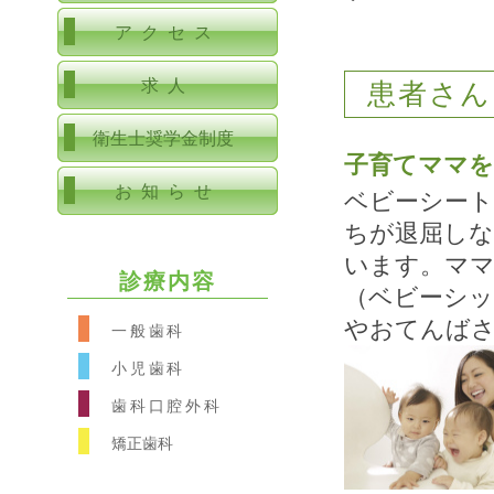
アクセス
求人
患者さん
衛生士奨学金制度
子育てママを
お知らせ
ベビーシート
ちが退屈しな
います。ママ
診療内容
（ベビーシ
やおてんば
一般歯科
小児歯科
歯科口腔外科
矯正歯科