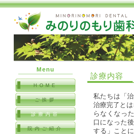
Menu
診療内容
HOME
私たちは「治
ご挨拶
治療完了とは
らなくなった
診療内容
口になった後
院内ご紹介
する」こと