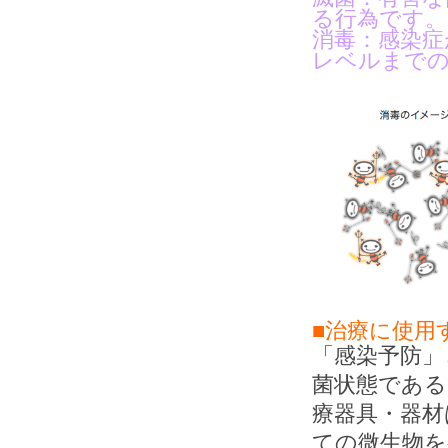
る行為です。
消毒：感染症
レベルまで
■治療に使用
「感染予防」
菌状態である
療器具・器材
ての微生物を